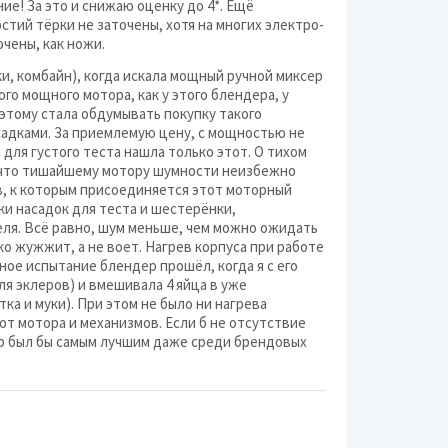
ие! За это и снижаю оценку до 4*. Ещё
KALUNAS
тий тёрки не заточены, хотя на многих электро-
очены, как ножи.
Kambrook
ки, комбайн), когда искала мощный ручной миксер
ого мощного мотора, как у этого блендера, у
Kitfort
этому стала обдумывать покупку такого
садками. За приемлемую цену, с мощностью не
Krauff
 для густого теста нашла только этот. О тихом
, что тишайшему мотору шумности неизбежно
LAMARK
, к которым присоединяется этот моторный
ки насадок для теста и шестерёнки,
Liberty
ля. Всё равно, шум меньше, чем можно ожидать
ко жужжит, а не воет. Нагрев корпуса при работе
MPM
ное испытание блендер прошёл, когда я с его
я эклеров) и вмешивала 4 яйца в уже
Oster
тка и муки). При этом не было ни нагрева
 от мотора и механизмов. Если б не отсутствие
Santos
р был бы самым лучшим даже среди брендовых
Tristar
VES
Wilfa