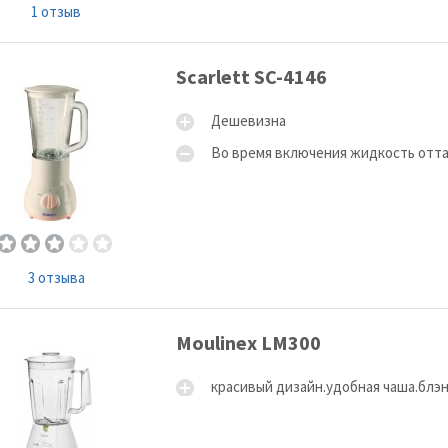
1 отзыв
Scarlett SC-4146
Дешевизна
Во время включения жидкость отт
3 отзыва
Moulinex LM300
красивый дизайн.удобная чаша.блэн