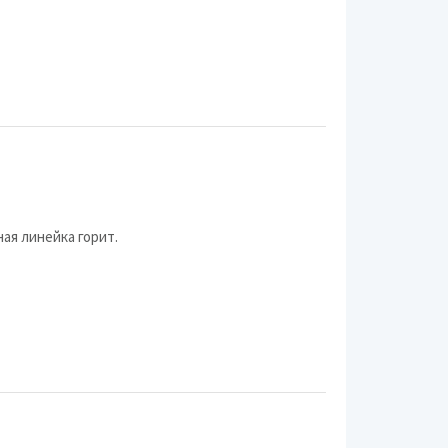
Fagor
Mystery
Sencor
Taurus
Tefal
Viconte
Bimatek
ая линейка горит.
Caso
Holt
Magio
Maxima
Mirta