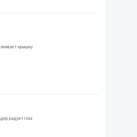
BORK
First
Gastrorag
Irit
алкивает крышку
Leran
Macap
Morphy Richards
Sterlingg
Tribest
Bamix
дер радует глаз
Energy