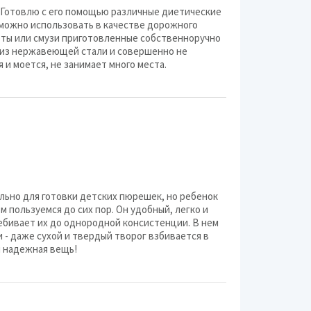
 Готовлю с его помощью различные диетические
ENDEVER
, можно использовать в качестве дорожного
урты или смузи приготовленные собственноручно
Marta
ы из нержавеющей стали и совершенно не
 и моется, не занимает много места.
Zimber
Galaxy
RAWMID
Vitesse
Aresa
льно для готовки детских пюрешек, но ребенок
Bomann
м пользуемся до сих пор. Он удобный, легко и
ебивает их до однородной консистенции. В нем
Gorenje
и - даже сухой и твердый творог взбивается в
 надежная вещь!
Maxwell
Princess
Rolsen