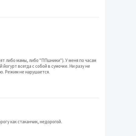
REDMOND
Moulinex
VITEK
CENTEK
Electrolux
т либо мамы, либо "ППшники"). У меня по часам
Russell Hobbs
 йогурт всегда с собой в сумочке. Ни разу не
ю. Режим не нарушается.
Zelmer
SUPRA
Sinbo
StarWind
Ariete
рогу как стаканчик, недорогой.
Atlanta