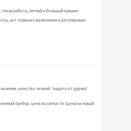
Smile
 тихая работа, легкий и большой кувшин
ARZUM
оты, нет плавного включения и регулировки
Aurora
Добрыня
Комфорт
DELTA
DELTA LUX
KitchenAid
ьчения. качество лезвий. 'защита от дурака'
Panasonic
ленный прибор. цена на запчасти. (цена на новый
Sakura
Saturn
Zigmund