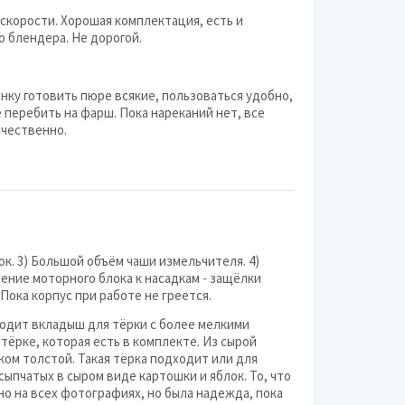
NOVIS-Electronics
скорости. Хорошая комплектация, есть и
о блендера. Не дорогой.
Oursson
Sirman
нку готовить пюре всякие, пользоваться удобно,
перебить на фарш. Пока нареканий нет, все
Stadler Form
ачественно.
Steba
Trisa
Winner
Clatronic
ок. 3) Большой объём чаши измельчителя. 4)
ение моторного блока к насадкам - защёлки
Cuisinart
 Пока корпус при работе не греется.
Domotec
ходит вкладыш для тёрки с более мелкими
тёрке, которая есть в комплекте. Из сырой
Hamilton Beach
ом толстой. Такая тёрка подходит или для
сыпчатых в сыром виде картошки и яблок. То, что
Hotpoint-Ariston
но на всех фотографиях, но была надежда, пока