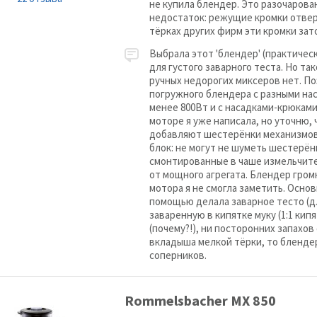
не купила блендер. Это разочарован
недостаток: режущие кромки отверс
тёрках других фирм эти кромки зат
Выбрала этот 'блендер' (практичес
для густого заварного теста. Но так
ручных недорогих миксеров нет. По
погружного блендера с разными на
менее 800Вт и с насадками-крюками
моторе я уже написала, но уточню
добавляют шестерёнки механизмов
блок: не могут не шуметь шестерён
смонтированные в чаше измельчите
от мощного агрегата. Блендер гром
мотора я не смогла заметить. Основ
помощью делала заварное тесто (дл
заваренную в кипятке муку (1:1 кипя
(почему?!), ни посторонних запахов
вкладыша мелкой тёрки, то бленде
соперников.
Rommelsbacher MX 850