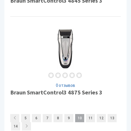
Braun SmartControl3 4845 Series 3
0 отзывов
Braun SmartControl3 4875 Series 3
5
6
7
8
9
10
11
12
13
14