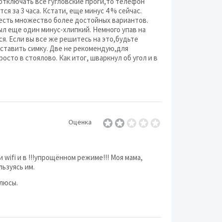
отключать все гугловские проги,то телефон
я за 3 часа. Кстати, еще минус 4 % сейчас.
..есть множество более достойных вариантов.
ыл еще один минус-хлипкий. Немного упав на
ся. Если вы все же решитесь на это,будьте
вставить симку. Две не рекомендую,для
сто в стоялово. Как итог, шваркнул об угол и в
Оценка
wifi и в !!!упрощённом режиме!!! Моя мама,
ьзуясь им.
плюсы.