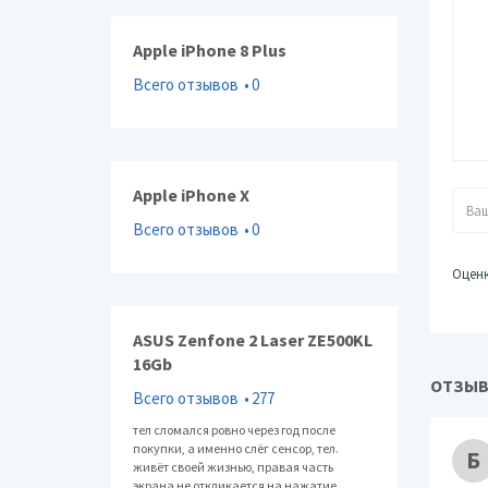
Инте
Apple iPhone 8 Plus
Спут
Памя
Всего отзывов
0
Проц
Коли
Виде
Apple iPhone X
Объе
Объе
Всего отзывов
0
Слот
Оцен
Пита
Тип 
Емко
ASUS Zenfone 2 Laser ZE500KL
16Gb
Тип 
ОТЗЫВЫ
Друг
Всего отзывов
277
Упра
тел сломался ровно через год после
покупки, а именно слёг сенсор, тел.
Режи
Б
живёт своей жизнью, правая часть
Проф
экрана не откликается на нажатие,