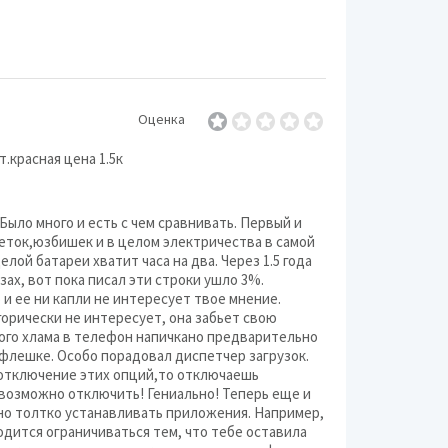
Оценка
т.красная цена 1.5к
Было много и есть с чем сравнивать. Первый и
еток,юзбишек и в целом электричества в самой
лой батареи хватит часа на два. Через 1.5 года
ах, вот пока писал эти строки ушло 3%.
и ее ни капли не интересует твое мнение.
горически не интересует, она забьет свою
кого хлама в телефон напичкано предварительно
 флешке. Особо порадовал диспетчер загрузок.
 отключение этих опций,то отключаешь
невозможно отключить! Гениально! Теперь еще и
но толтко устанавливать приложения. Например,
ходится ограничиваться тем, что тебе оставила