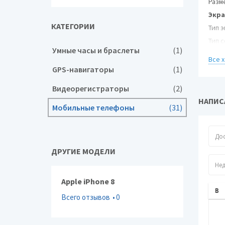
Разм
Экра
КАТЕГОРИИ
Тип э
Тип 
Умные часы и браслеты
(1)
Диаг
Все 
Разм
GPS-навигаторы
(1)
Число
Видеорегистраторы
(2)
Авто
НАПИСА
Усто
Мобильные телефоны
(31)
Муль
Фото
Функ
ДРУГИЕ МОДЕЛИ
Запи
Фрон
Apple iPhone 8
Ауди
Всего отзывов
0
Разъ
Связ
Стан