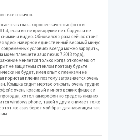
чит все отлично.
осается в глаза хорошее качество фото и
 hd, если вы не криворукие не с бадуна и не
 снимки и видео. Обновился 2 раза сейчас стоит
тарея здесь наверное единственный весомый минус
х современных условиях всегда можно зарядить,
а моем планшете asus nexus 7 2013 года),
ображение меняется только когда отклоняеш от
окрыт не защитным стеклом поэтому будьте
ически не будет, имея опыт с пленками не
я пористая пленка поэтому загрязняется очень
ран. Крышка сидит мертво открыть очень трудно
рфейс очень красивый и много всяких фишек и
 прогодал, хотел камерофон но средств лишних
авится windows phone, такой у друга снимает тоже
с этот же asus берёт мой брат для навигации так
ним.