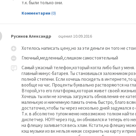
т.к. были только они.
Комментарии
(0)
Русинов Александр
оценил 10.09.2016
Хотелось написать цену,но за эти деньги он того не стои
Глючный,медленный,слишком самостоятельный
Самый ужасный телефон,который когла либо был у меня. 
главный минус-батарея. Ты становишься заложником роз
полной степени. Если хочешь посидеть в интернете,то це
вообще на час. Проценты буквально растворяются на глаз
Второй,это его платформа,которая живет своей жизнью 
Хочешь ты или не хочешь загружать обновления-ее кате
маленькую и никчемную памать очень быстро, благо вся
достаточно,чтобы ты через несколько дней задумался о
Т.к. в абсолютно тупом меню невозможно толком найти
диспетчер. НО!!! через год, он обновился и теперь его 
на флешку заливается весь хлам. Кстати,на флешку мож
кэш музыки из вк нельзя никак сохранить на карту и при