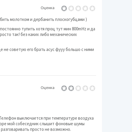
Оценка
у, бить молотком и дербанить плоскогубцами )
а постоянно тупить хотя проц тут мин 800mHz и да
росто так! без каких либо механических
е не советую его брать асус фууу большо с ними
Оценка
. Телефон выключается при температуре воздуха
говоре мой собеседник слышит фоновые шумы
ю разговаривать просто не возможно.