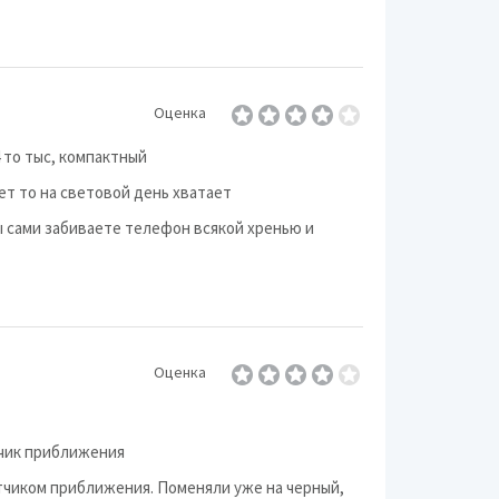
Оценка
4 то тыс, компактный
ет то на световой день хватает
ы сами забиваете телефон всякой хренью и
Оценка
тчик приближения
тчиком приближения. Поменяли уже на черный,