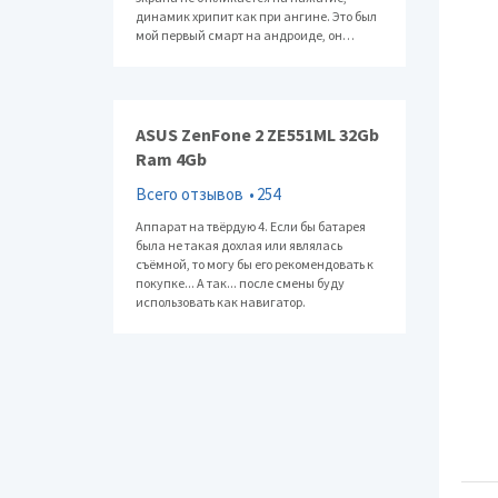
динамик хрипит как при ангине. Это был
Датч
мой первый смарт на андроиде, он…
Допо
Дата
ASUS ZenFone 2 ZE551ML 32Gb
Ram 4Gb
Всего отзывов
254
Аппарат на твёрдую 4. Если бы батарея
была не такая дохлая или являлась
съёмной, то могу бы его рекомендовать к
покупке... А так... после смены буду
использовать как навигатор.