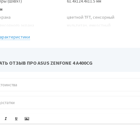
еры (ШxВxТ)
61.4x124.4x11.5 мм
н
крана
цветной TFT, сенсорный
сенсорного экрана
мультитач, емкостный
ональ
4 дюйм.
характеристики
ер изображения
800x480
 пикселей на дюйм (PPI)
233
матический поворот экрана
есть
ТЬ ОТЗЫВ ПРО ASUS ZENFONE 4 A400CG
йчивое к царапинам стекло
есть
тимедийные возможности
камера
5 млн пикс., 2592x1944
ции камеры
автофокус
сь видеороликов
есть (MPEG4, 3GPP)
Apple iPhone 8
тальная камера
есть, 0.3 млн пикс.
о
MP3
ем для наушников
3.5 мм
ь
дарт
GSM 900/1800/1900, 3G