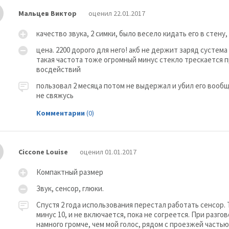
Мальцев Виктор
оценил 22.01.2017
качество звука, 2 симки, было весело кидать его в стен
цена. 2200 дорого для него! акб не держит заряд сустем
такая частота тоже огромный минус стекло трескается п
восдействий
пользовал 2 месяца потом не выдержал и убил его вообщ
не свяжусь
Комментарии
(0)
Ciccone Louise
оценил 01.01.2017
Компактный размер
Звук, сенсор, глюки.
Спустя 2 года использования перестал работать сенсор
минус 10, и не включается, пока не согреется. При раз
намного громче, чем мой голос, рядом с проезжей часть