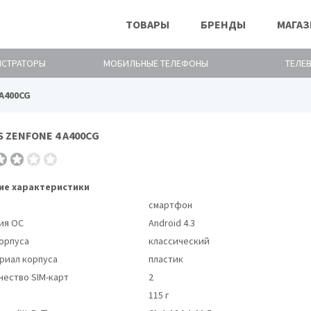
ТОВАРЫ
БРЕНДЫ
МАГА
ИСТРАТОРЫ
МОБИЛЬНЫЕ ТЕЛЕФОНЫ
ТЕЛЕ
 A400CG
S ZENFONE 4 A400CG
Мобильные телефоны ASUS
е характеристики
смартфон
ия ОС
Android 4.3
корпуса
классический
риал корпуса
пластик
чество SIM-карт
2
115 г