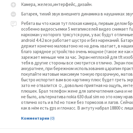
Камера, железо,интерфейс, дизайн.
ики
приближения
лнительная информация
Батарея, тихий звук внешнего динамика в наушниках зву
 анонсирования
2014-01-07
Ребята вы что какая тут плохая камера, первым делом бр
особенно видеосъемки 5 мегапикселей видео снимает full
ASUS ZenFone 2 ZE551ML 32Gb Ram 4Gb
наркоман у которого трясутся руки, у вас будут отличные
android 4.4.2 все работает шустро и без нареканий. Ба
держит конечно маловатоно но на день хватает, в наши
благо зарядное устройство очень мощное (такое же как н
зарежает меньше чем за час. Экран неплохой для tft из
тебя в другие стороны все смотрится отлично. Экран п
аккуратнее, при бережном использования царапин практ
покупайте матовые максимум тонкую прозрачную, матова
быстро испортит вам всю картинку плюс будет греть эк
зато не отвалится ☺, довольно приятная на ощупь, инте
плюшек. Брал телефон жене для запечатления сына и не
не было, альтернатива nokia 630 dual sim но это кому нр
отлично хоть и в hd но тоже без тормозов и лагов. Сейча
как в нём есть gps и глонасс. В антуту набрал 18800 с лиш
Комментарии
(0)