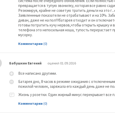
система после очередного обновления. Если полностью 
превращается в тупую звонилку, которая все равно садитс
Резюмируя, крайне не советую тратить деньги на это г.
Заявленнные показатели не отрабатывают и на 10%. Заб
диван, даже не на пол!!!батарея отходит и он отключает
готовы потратить кучу нервов,чтобы открыть крышку и 
телефона это непосильная ноша, тупость перерастает про
мусорку.
Комментарии
(0)
Бабушкин Евгений
оценил 01.09.2016
Все написано другими.
Батарея дно, 8 часов в режиме ожидания с отключенными 
пожилой человек, заряжала его каждый день даже не пол
Жизнь у розетки. Один жирный минус перекрывает все 
Комментарии
(0)