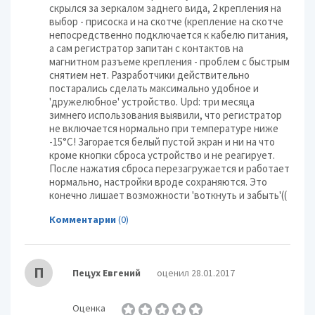
скрылся за зеркалом заднего вида, 2 крепления на
выбор - присоска и на скотче (крепление на скотче
непосредственно подключается к кабелю питания,
а сам регистратор запитан с контактов на
магнитном разъеме крепления - проблем с быстрым
снятием нет. Разработчики действительно
постарались сделать максимально удобное и
'дружелюбное' устройство. Upd: три месяца
зимнего использования выявили, что регистратор
не включается нормально при температуре ниже
-15°С! Загорается белый пустой экран и ни на что
кроме кнопки сброса устройство и не реагирует.
После нажатия сброса перезагружается и работает
нормально, настройки вроде сохраняются. Это
конечно лишает возможности 'воткнуть и забыть'((
Комментарии
(0)
П
Пецух Евгений
оценил 28.01.2017
Оценка