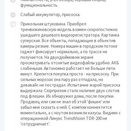
функциональность
Слабый аккумулятор, присоска.
Прикольная штуковина. Приобрел
тренвижиновскую модель взамен скоропостижно
ушедшего дешевого видеорегистратора. Картинка
суперская. Все объекты, попадающие в объектив
камеры резкие. Номера машин в городском потоке
гаджет фиксирует нормально, а по трассе не
получается. На двухдюймовом экране
просматривать отснятые видеофайлы удобно. АКБ
слабенькая. Автономно работает не больше пяти
минут. Крепится покупка просто - на присоску. При
сильных морозах она пару раз отпадала, но
девавайс не пострадал. Испытание жарой присоска
выдержала. Сюрпризом стало наличие двух слотов
под флешки. Их обнаружил дома, после покупки.
Продавец или сам не знал об этой 'фишке' или
забыл мне сказать о ней. С компом коннектится
моментально, а с ноутом возникли казусы. Видимо с
операционкой Линукс TrendVision TDR-200 не
'сотрудничает'.