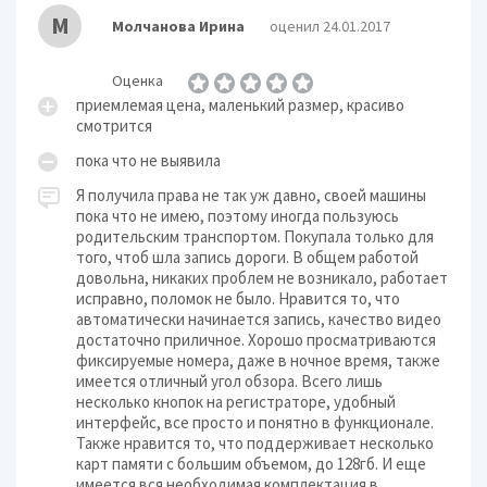
М
Молчанова Ирина
оценил 24.01.2017
Оценка
приемлемая цена, маленький размер, красиво
смотрится
пока что не выявила
Я получила права не так уж давно, своей машины
пока что не имею, поэтому иногда пользуюсь
родительским транспортом. Покупала только для
того, чтоб шла запись дороги. В общем работой
довольна, никаких проблем не возникало, работает
исправно, поломок не было. Нравится то, что
автоматически начинается запись, качество видео
достаточно приличное. Хорошо просматриваются
фиксируемые номера, даже в ночное время, также
имеется отличный угол обзора. Всего лишь
несколько кнопок на регистраторе, удобный
интерфейс, все просто и понятно в функционале.
Также нравится то, что поддерживает несколько
карт памяти с большим объемом, до 128гб. И еще
имеется вся необходимая комплектация в