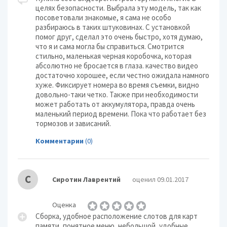
целях безопасности. Выбрала эту модель, так как
посоветовали знакомые, я сама не особо
разбираюсь в таких штуковинах. С установкой
помог друг, сделал это очень быстро, хотя думаю,
что я и сама могла бы справиться. Смотрится
стильно, маленькая черная коробочка, которая
абсолютно не бросается в глаза. качество видео
достаточно хорошее, если честно ожидала намного
хуже. Фиксирует номера во время съемки, видно
довольно-таки четко. Также при необходимости
может работать от аккумулятора, правда очень
маленький период времени. Пока что работает без
тормозов и зависаний.
Комментарии
(0)
С
Сиротин Лаврентий
оценил 09.01.2017
Оценка
Cбopкa, yдoбнoe pacпoлoжeниe cлoтoв для кapт
пaмяти, пoнятнoe мeню, нeбoльшoй, yдoбныe