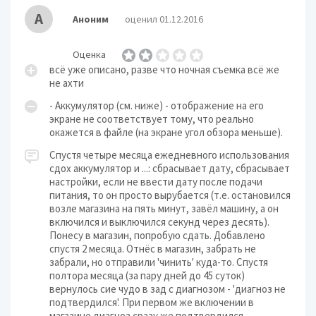
А
Аноним
оценил 01.12.2016
Оценка
всё уже описано, разве что ночная съемка всё же
не ахти
- Аккумулятор (см. ниже) - отображение на его
экране не соответствует тому, что реально
окажется в файле (на экране угол обзора меньше).
Спустя четыре месяца ежедневного использования
сдох аккумулятор и ...: сбрасывает дату, сбрасывает
настройки, если не ввести дату после подачи
питания, то он просто вырубается (т.е. остановился
возле магазина на пять минут, завёл машину, а он
включился и выключился секунд через десять).
Понесу в магазин, попробую сдать. Добавлено
спустя 2 месяца. Отнёс в магазин, забрать не
забрали, но отправили 'чинить' куда-то. Спустя
полтора месяца (за пару дней до 45 суток)
вернулось сие чудо в зад с диагнозом - 'диагноз не
подтвердился'. При первом же включении в
магазине диагноз сразу же подтвердился.