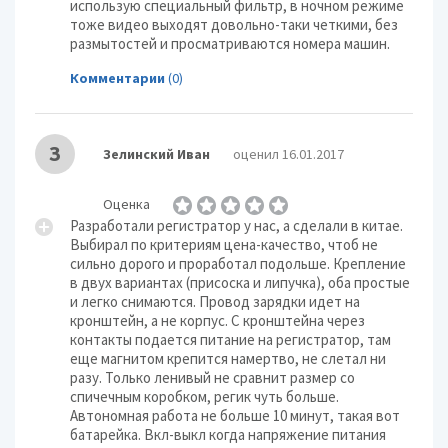
использую специальный фильтр, в ночном режиме
тоже видео выходят довольно-таки четкими, без
размытостей и просматриваются номера машин.
Комментарии
(0)
З
Зелинский Иван
оценил 16.01.2017
Оценка
Разработали регистратор у нас, а сделали в китае.
Выбирал по критериям цена-качество, чтоб не
сильно дорого и проработал подольше. Крепление
в двух вариантах (присоска и липучка), оба простые
и легко снимаются. Провод зарядки идет на
кронштейн, а не корпус. С кронштейна через
контакты подается питание на регистратор, там
еще магнитом крепится намертво, не слетал ни
разу. Только ленивый не сравнит размер со
спичечным коробком, регик чуть больше.
Автономная работа не больше 10 минут, такая вот
батарейка. Вкл-выкл когда напряжение питания