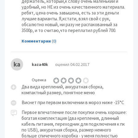
держатель, который,к слову очень маленький и
удобный, но НЕ из очень качественного материала.
ребят, цена очень завышена, есть за эти деньги
лучшие варианты. Я,кстати, взял свой с рук,
обсалютно новый, ни разу не распакованный за
3500р, и то считаю,что переплатил рублей 700.
Комментарии
(0)
ka
kaza40k
оценил 04.02.2017
Оценка
Два вида креплений, аккуратная сборка,
компактный размер, понятное меню
Виснет при первом включении в мороз ниже -15°С
Первое впечатление после покупки очень хорошее:
богатая комплектация (два крепления, длинный
кабель питания, переходник для подключения к пк
по USB), аккуратная сборка, размер немного
больше спичечного коробка - у меня полностью