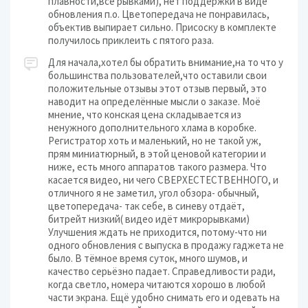
плавности,всё рывками), нет поддержки в виде
обновления п.о. Цветопередача не понравилась,
объектив выпирает сильно. Присоску в комплекте
получилось приклеить с пятого раза.
Для начала,хотел бы обратить внимание,на то что у
большинства пользователей,что оставили свои
положительные отзывы этот отзыв первый, это
наводит на определённые мысли о заказе. Моё
мнение, что конская цена складывается из
ненужного дополнительного хлама в коробке.
Регистратор хоть и маленький, но не такой уж,
прям миниатюрный, в этой ценовой категории и
ниже, есть много аппаратов такого размера. Что
касается видео, ни чего СВЕРХЕСТЕСТВЕННОГО, и
отличного я не заметил, угол обзора- обычный,
цветопередача- так себе, в синеву отдаёт,
битрейт низкий( видео идёт микрорывками)
Улучшения ждать не приходится, потому-что ни
одного обновления с выпуска в продажу гаджета не
было. В тёмное время суток, много шумов, и
качество серьёзно падает. Справедливости ради,
когда светло, номера читаются хорошо в любой
части экрана. Ещё удобно снимать его и одевать на