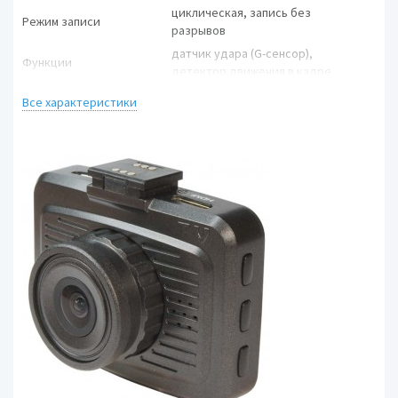
циклическая, запись без
Режим записи
разрывов
датчик удара (G-сенсор),
Функции
детектор движения в кадре
Запись
времени и даты
Все характеристики
встроенный микрофон (с
Звук
возможностью отключения),
встроенный динамик
Камера
Матрица
CMOS 1/3' 2.10 млн пикс.
140° (по диагонали), 105° (по
Угол обзора
ширине)
Материал линз
стекло
Запись видео
Защита от записи
есть
Запись события в
есть
отдельный файл
Режимы
автостарт записи
Формат записи/