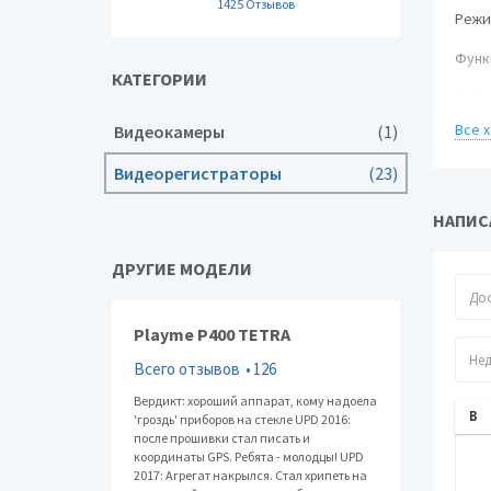
1425 Отзывов
Режи
Функ
КАТЕГОРИИ
Запи
Все 
Видеокамеры
(1)
Звук
Видеорегистраторы
(23)
Кам
Угол
НАПИС
Ночн
Режи
ДРУГИЕ МОДЕЛИ
Мате
Запи
Playme P400 TETRA
Защи
Всего отзывов
126
Запи
отде
Вердикт: хороший аппарат, кому надоела
'гроздь' приборов на стекле UPD 2016:
Режи
после прошивки стал писать и
Форм
координаты GPS. Ребята - молодцы! UPD
2017: Агрегат накрылся. Стал хрипеть на
виде