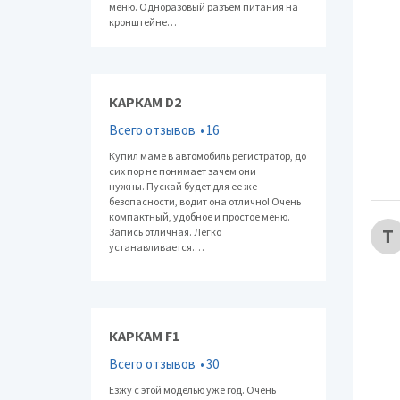
меню. Одноразовый разъем питания на
кронштейне…
КАРКАМ D2
Всего отзывов
16
Купил маме в автомобиль регистратор, до
сих пор не понимает зачем они
нужны. Пускай будет для ее же
безопасности, водит она отлично! Очень
компактный, удобное и простое меню.
Т
Запись отличная. Легко
устанавливается.…
КАРКАМ F1
Всего отзывов
30
Езжу с этой моделью уже год. Очень