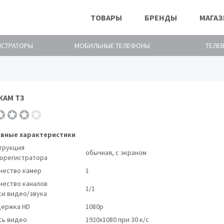
ТОВАРЫ
БРЕНДЫ
МАГА
ИСТРАТОРЫ
МОБИЛЬНЫЕ ТЕЛЕФОНЫ
ТЕЛЕ
КАМ Т3
Видеорегистраторы Видеорегистраторы 
вные характеристики
трукция
обычная, с экраном
орегистратора
чество камер
1
чество каналов
1/1
си видео/звука
ержка HD
1080p
сь видео
1920x1080 при 30 к/с