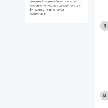
довольный своим выбором. Качество
записи отличное, звук хороший, все свои
функции выполняет на ура.
Рекомендую!
В
И