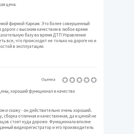
ая цена.
аемой фирмой Каркам. Это более совершенный
 дороге с высоким качеством в любое время
оказательную базу во время ДТП Управление
ь все, что происходит не только на дороге но и
остой в эксплуатации.
Оценка
цены, хороший функционал и качество
 и скажу - он действительно очень хороший..
, сборка отличная и качественная, да и ценой не
вцов стоят куда дороже. Функционала вполне
данный видеорегистратор и его производитель