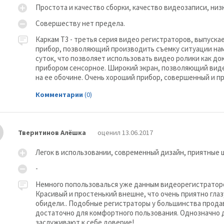
Простота и качество сборки, качество видеозаписи, низк
Совершеству нет предела.
Каркам Т3 - третья серия видео регистраторов, выпуск
КАРКАМ D2
прибор, позволяющий производить съемку ситуации нам
суток, что позволяет использовать видео ролики как д
прибором сенсорное. Широкий экран, позволяющий видет
на ее обочине. Очень хороший прибор, совершенный и пр
Комментарии
(0)
Тверитинов Алёшка
оценил 13.06.2017
Легок в использовании, современный дизайн, приятные 
-
КАРКАМ F1
Немного попользовалься уже данным видеорегистратором
Красивый и простенький внешне, что очень приятно глазу
обидели.. Подобные регистраторы у большинства прода
достаточно для комфортного пользования. Однозначно 
заслуживают к себе доверие!