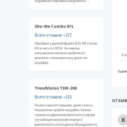
подземной парковке и вырубился.…
Пита
Пита
Форм
Sho-Me Combo №1
Емко
Экра
Всего отзывов
157
Диаг
Приобрел в данной фирме SHO-ME Combo
Сенс
№1 в августе 2015г. За период
пользования никаких проблем не
Под
возникло. сэкономил кучу денег на
Подк
штрафах.
комп
Оцен
Хран
Подд
TrendVision TDR-200
Форм
памя
Всего отзывов
153
ОТЗЫВ
Доп
Ночью снимает паршиво, днем сносно.
Управление крайне неудобно. Режим
Рабо
съемки на движение включается одним
Разм
В
случайным нажатием кнопки и
высо
выключается после долгих блужданий по