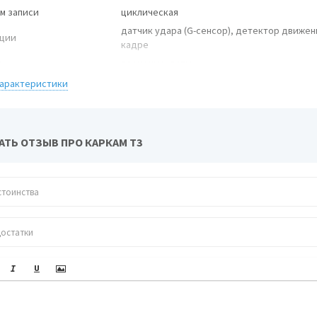
м записи
циклическая
датчик удара (G-сенсор), детектор движен
ции
кадре
сь
времени и даты
встроенный микрофон (с возможностью
характеристики
отключения), встроенный динамик
ера
 обзора
140° (по диагонали)
АТЬ ОТЗЫВ ПРО КАРКАМ Т3
ой режим
есть
м фотосъемки
есть
риал линз
стекло
Playme P400 TETRA
сь видео
та от записи
есть
сь события в
есть
льный файл
мы
автостарт записи, отключение по таймеру
ат записи/
AVI / H.264
окодек