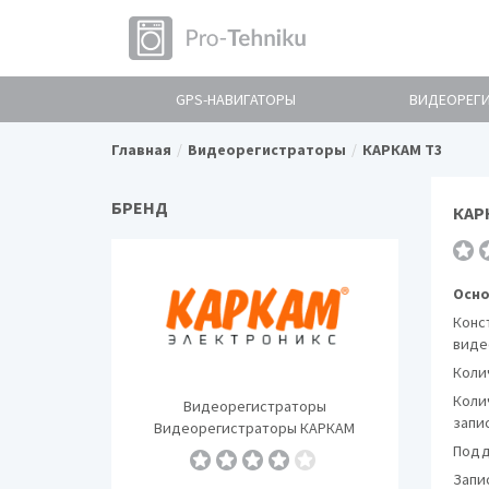
GPS-НАВИГАТОРЫ
ВИДЕОРЕГ
Главная
Видеорегистраторы
КАРКАМ Т3
БРЕНД
КАР
Осно
Конс
виде
Коли
Коли
Видеорегистраторы
запи
Видеорегистраторы КАРКАМ
Подд
Запи